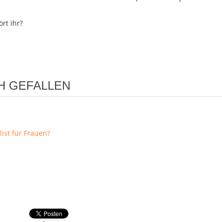
rt ihr?
H GEFALLEN
t
list für Frauen?