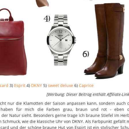
icard
3)
Esprit
4)
DKNY
5)
sweet deluxe
6)
Caprice
[Werbung: Dieser Beitrag enthält Affiliate-Link
icht nur die Klamotten der Saison anpassen kann, sondern auch 
res haben für mich die Farben grau, braun und rot - eben d
n der Natur sieht. Besonders gerne trage ich braune Stiefel im Her
 Schmuck, wie die klassiche Uhr von DKNY. Als Farbpunkt gefällt 
card und der schöne braune Hut von Espirt ist ein stylischer Sch