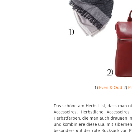
1)
Even & Odd
2)
P
Das schöne am Herbst ist, dass man n
Accessoires. Herbstliche Accessoi
Herbstfarben, die man auch drau
en i
ß
und kombiniere diese u.a. mit sibernem
besonders gut der rote Rucksack von Pi