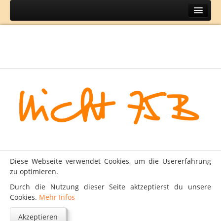
Home
Themen
BH
DIY
Lifestyle
Mode
Reisen
Über
Diese Webseite verwendet Cookies, um die Usererfahrung
Kontakt
zu optimieren.
Impressum
Durch die Nutzung dieser Seite aktzeptierst du unsere
Cookies.
Mehr Infos
Datenschutz
Akzeptieren