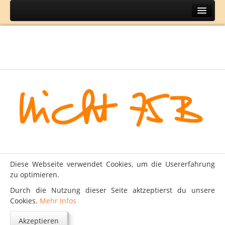
Home
Themen
BH
DIY
Lifestyle
Mode
Reisen
Über
Diese Webseite verwendet Cookies, um die Usererfahrung
Kontakt
zu optimieren.
Impressum
Durch die Nutzung dieser Seite aktzeptierst du unsere
Cookies.
Mehr Infos
Datenschutz
Akzeptieren