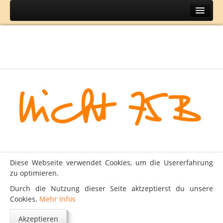
Home
Themen
BH
DIY
Lifestyle
Mode
Reisen
Über
Diese Webseite verwendet Cookies, um die Usererfahrung
Kontakt
zu optimieren.
Impressum
Durch die Nutzung dieser Seite aktzeptierst du unsere
Cookies.
Mehr Infos
Datenschutz
Akzeptieren