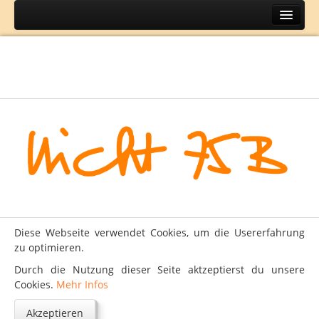
Home
Themen
BH
DIY
Lifestyle
Mode
Reisen
Über
Diese Webseite verwendet Cookies, um die Usererfahrung
Kontakt
zu optimieren.
Impressum
Durch die Nutzung dieser Seite aktzeptierst du unsere
Cookies.
Mehr Infos
Datenschutz
Akzeptieren