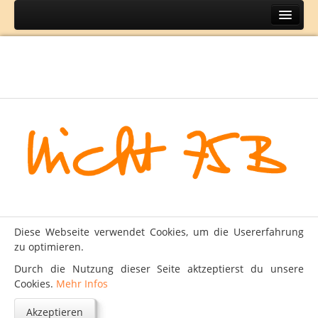
Home
Themen
BH
DIY
Lifestyle
Mode
Reisen
Über
Diese Webseite verwendet Cookies, um die Usererfahrung
Kontakt
zu optimieren.
Impressum
Durch die Nutzung dieser Seite aktzeptierst du unsere
Cookies.
Mehr Infos
Datenschutz
Akzeptieren