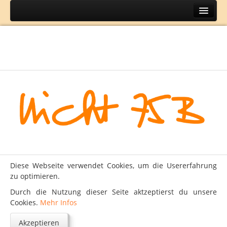
Home
Themen
BH
DIY
Lifestyle
Mode
Reisen
Über
Diese Webseite verwendet Cookies, um die Usererfahrung
Kontakt
zu optimieren.
Impressum
Durch die Nutzung dieser Seite aktzeptierst du unsere
Cookies.
Mehr Infos
Datenschutz
Akzeptieren