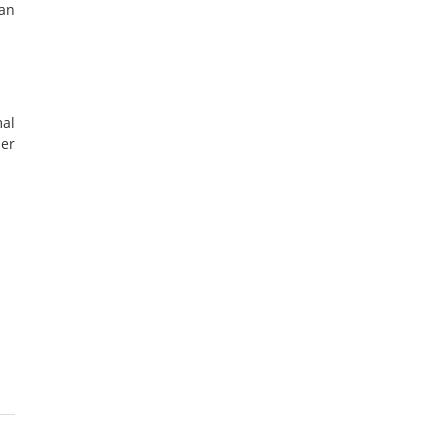
an
mal
her