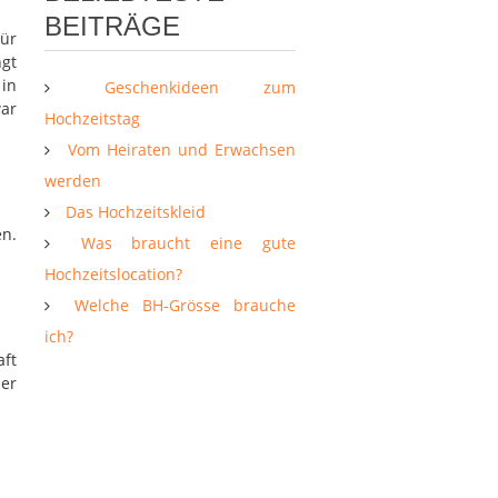
BEITRÄGE
Für
gt
 in
Geschenkideen zum
war
Hochzeitstag
Vom Heiraten und Erwachsen
werden
Das Hochzeitskleid
en.
Was braucht eine gute
Hochzeitslocation?
Welche BH-Grösse brauche
ich?
aft
er