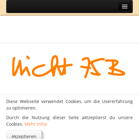
Home
Themen
BH
DIY
Lifestyle
Mode
Reisen
Über
Diese Webseite verwendet Cookies, um die Usererfahrung
Kontakt
zu optimieren.
Impressum
Durch die Nutzung dieser Seite aktzeptierst du unsere
Cookies.
Mehr Infos
Datenschutz
Akzeptieren