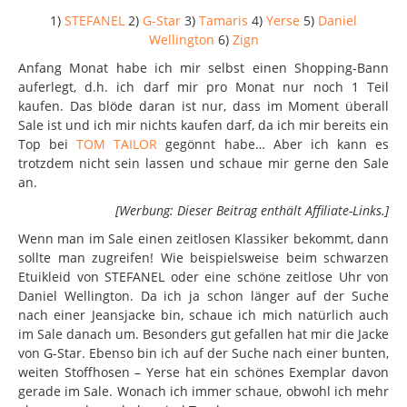
1)
STEFANEL
2)
G-Star
3)
Tamaris
4)
Yerse
5)
Daniel
Wellington
6)
Zign
Anfang Monat habe ich mir selbst einen Shopping-Bann
auferlegt, d.h. ich darf mir pro Monat nur noch 1 Teil
kaufen. Das blöde daran ist nur, dass im Moment überall
Sale ist und ich mir nichts kaufen darf, da ich mir bereits ein
Top bei
TOM TAILOR
gegönnt habe… Aber ich kann es
trotzdem nicht sein lassen und schaue mir gerne den Sale
an.
[Werbung: Dieser Beitrag enthält Affiliate-Links.]
Wenn man im Sale einen zeitlosen Klassiker bekommt, dann
sollte man zugreifen! Wie beispielsweise beim schwarzen
Etuikleid von STEFANEL oder eine schöne zeitlose Uhr von
Daniel Wellington. Da ich ja schon länger auf der Suche
nach einer Jeansjacke bin, schaue ich mich natürlich auch
im Sale danach um. Besonders gut gefallen hat mir die Jacke
von G-Star. Ebenso bin ich auf der Suche nach einer bunten,
weiten Stoffhosen – Yerse hat ein schönes Exemplar davon
gerade im Sale. Wonach ich immer schaue, obwohl ich mehr