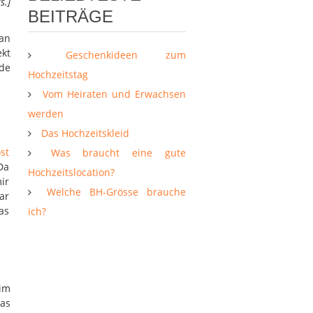
s.]
BEITRÄGE
 an
ekt
Geschenkideen zum
de
Hochzeitstag
Vom Heiraten und Erwachsen
werden
Das Hochzeitskleid
st
Was braucht eine gute
Da
Hochzeitslocation?
ir
Welche BH-Grösse brauche
ar
as
ich?
 im
was