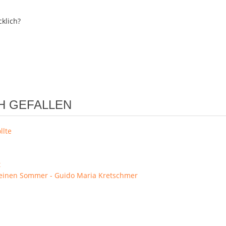
klich?
H GEFALLEN
llte
t
keinen Sommer - Guido Maria Kretschmer