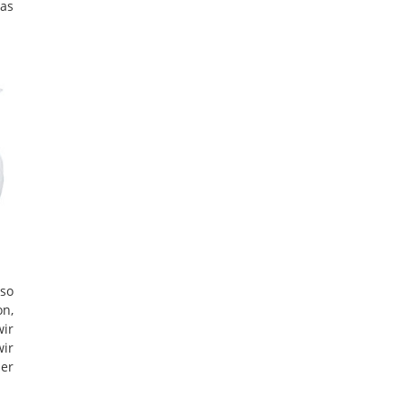
as
so
on,
wir
wir
er