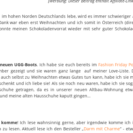
[Werbung: Dieser Beitrag enthält Affiliate-Link
un im hohen Norden Deutschlands lebe, wird es immer schwieriger
ank war eben erst Weihnachten und ich somit in Österreich (dir
onnte meinen Schokoladenvorrat wieder mit sehr guter Schokola
 neuen UGG-Boots
. Ich habe sie euch bereits im
Fashion Friday Po
ber gezeigt und sie waren ganz lange auf meiner Love-Liste. 
 auch selbst zu Weihnachten etwas Gutes tun kann, habe ich sie m
schenkt und ich liebe sie! Als sie noch neu waren, habe ich sie sog
schuhe getragen, da es in unserer neuen Altbau-Wohnung etw
st und meine alten Hausschuhe kaputt gingen…
en komme
! Ich lese wahnsinnig gerne, aber irgendwie komme ich
zu lesen. Aktuell lese ich den Besteller „
Darm mit Charme
“ - et