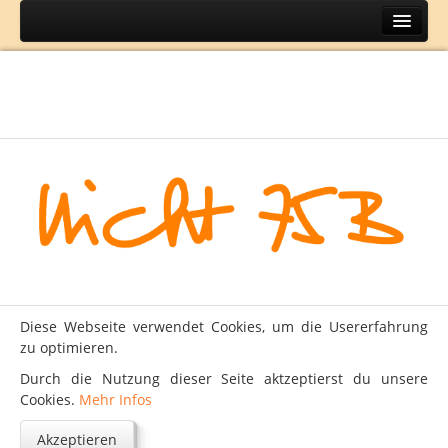
Home
Themen
BH
DIY
Lifestyle
Mode
Reisen
Über
Diese Webseite verwendet Cookies, um die Usererfahrung
Kontakt
zu optimieren.
Impressum
Durch die Nutzung dieser Seite aktzeptierst du unsere
Cookies.
Mehr Infos
Datenschutz
Akzeptieren